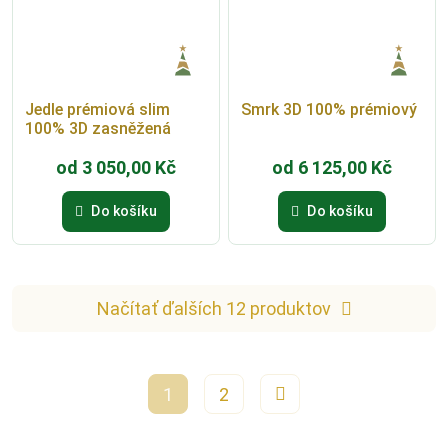
Jedle prémiová slim
Smrk 3D 100% prémiový
100% 3D zasněžená
od
3 050,00
Kč
od
6 125,00
Kč
Do košíku
Do košíku
Načítať ďalších 12 produktov
1
2