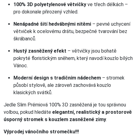
100% 3D polyetylenové větvičky
ve třech délkách –
pro dokonale přirozený vzhled.
Nenápadné šití hedvábnými nitěmi
– pevné uchycení
větviček k ocelovému drátu, bezpečné tvarování bez
škrábanců.
Hustý zasněžený efekt
– větvičky jsou bohatě
pokryté floristickým sněhem, který navodí kouzlo bílých
Vánoc.
Moderní design s tradičním nádechem
– stromek
působí stylově, ale zároveň zachovává kouzlo
klasických svátků.
Jedle Slim Prémiová 100% 3D zasněžená je tou správnou
volbou, pokud hledáte
elegantní, realistický a prostorově
úsporný stromek s kouzlem zasněžené zimy
.
Výprodej vánočního stromečku!!!