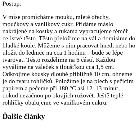
Postup:
V míse promícháme mouku, mleté ořechy,
moučkový a vanilkový cukr. Přidáme máslo
nakrájené na kostky a rukama vypracujeme téměř
celistvé těsto. Těsto přeložíme na vál a domísíme do
hladké koule. Můžeme s ním pracovat hned, nebo ho
uložit do lednice na cca 1 hodinu – bude se lépe
tvarovat. Těsto rozdělíme na 6 částí. Každou
vyválíme na váleček s tloušťkou cca 1,5 cm.
Odkrojíme kousky dlouhé přibližně 10 cm, ohneme
je do tvaru rohlíčků. Položíme je na plech s pečicím
papírem a pečeme při 180 °C asi 12–13 minut,
dokud nezačnou po okrajích růžovět. Ještě teplé
rohlíčky obalujeme ve vanilkovém cukru.
Ďalšie články