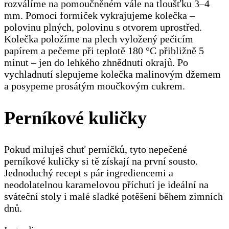
rozválíme na pomoučněném vále na tloušťku 3–4
mm. Pomocí formiček vykrajujeme kolečka –
polovinu plných, polovinu s otvorem uprostřed.
Kolečka položíme na plech vyložený pečicím
papírem a pečeme při teplotě 180 °C přibližně 5
minut – jen do lehkého zhnědnutí okrajů. Po
vychladnutí slepujeme kolečka malinovým džemem
a posypeme prosátým moučkovým cukrem.
Perníkové kuličky
Pokud miluješ chuť perníčků, tyto nepečené
perníkové kuličky si tě získají na první sousto.
Jednoduchý recept s pár ingrediencemi a
neodolatelnou karamelovou příchutí je ideální na
sváteční stoly i malé sladké potěšení během zimních
dnů.