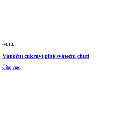
09.10.
Vánoční cukroví plné sváteční chuti
Čítaj viac