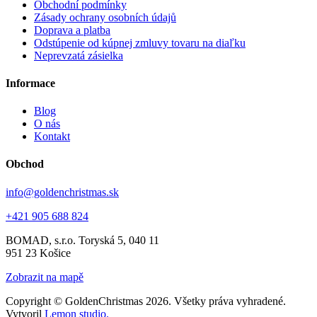
Obchodní podmínky
Zásady ochrany osobních údajů
Doprava a platba
Odstúpenie od kúpnej zmluvy tovaru na diaľku
Neprevzatá zásielka
Informace
Blog
O nás
Kontakt
Obchod
info@goldenchristmas.sk
+421 905 688 824
BOMAD, s.r.o.
Toryská 5, 040 11
951 23 Košice
Zobrazit na mapě
Copyright © GoldenChristmas 2026. Všetky práva vyhradené.
Vytvoril
Lemon studio.