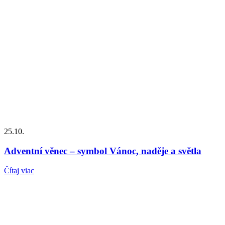
25.10.
Adventní věnec – symbol Vánoc, naděje a světla
Čítaj viac