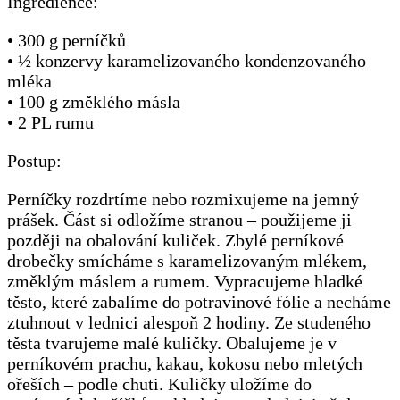
Ingredience:
• 300 g perníčků
• ½ konzervy karamelizovaného kondenzovaného
mléka
• 100 g změklého másla
• 2 PL rumu
Postup:
Perníčky rozdrtíme nebo rozmixujeme na jemný
prášek. Část si odložíme stranou – použijeme ji
později na obalování kuliček. Zbylé perníkové
drobečky smícháme s karamelizovaným mlékem,
změklým máslem a rumem. Vypracujeme hladké
těsto, které zabalíme do potravinové fólie a necháme
ztuhnout v lednici alespoň 2 hodiny. Ze studeného
těsta tvarujeme malé kuličky. Obalujeme je v
perníkovém prachu, kakau, kokosu nebo mletých
ořeších – podle chuti. Kuličky uložíme do