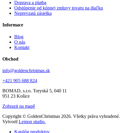
Doprava a platba
Odstúpenie od kúpnej zmluvy tovaru na diaľku
Neprevzatá zásielka
Informace
Blog
O nás
Kontakt
Obchod
info@goldenchristmas.sk
+421 905 688 824
BOMAD, s.r.o.
Toryská 5, 040 11
951 23 Košice
Zobrazit na mapě
Copyright © GoldenChristmas 2026. Všetky práva vyhradené.
Vytvoril
Lemon studio.
Katalóg produktov