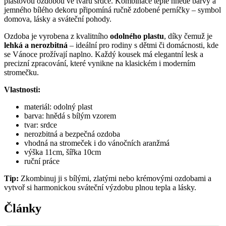
plastovou ozdobou ve tvaru srdce. Kombinace teplé hnědé barvy a
jemného bílého dekoru připomíná ručně zdobené perníčky – symbol
domova, lásky a sváteční pohody.
Ozdoba je vyrobena z kvalitního
odolného plastu
, díky čemuž je
lehká a nerozbitná
– ideální pro rodiny s dětmi či domácnosti, kde
se Vánoce prožívají naplno. Každý kousek má elegantní lesk a
precizní zpracování, které vynikne na klasickém i moderním
stromečku.
Vlastnosti:
materiál: odolný plast
barva: hnědá s bílým vzorem
tvar: srdce
nerozbitná a bezpečná ozdoba
vhodná na stromeček i do vánočních aranžmá
výška 11cm, šířka 10cm
ruční práce
Tip:
Zkombinuj ji s bílými, zlatými nebo krémovými ozdobami a
vytvoř si harmonickou sváteční výzdobu plnou tepla a lásky.
Články