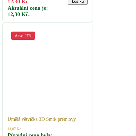
12,30
Kč
košíku
Aktuální cena je:
12,30 Kč.
Akce -44%
Umělá větvička 3D Smrk prémiový
11,07
Kč
Původní cena byla: