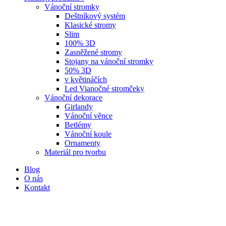
Vánoční stromky
Deštníkový systém
Klasické stromy
Slim
100% 3D
Zasněžené stromy
Stojany na vánoční stromky
50% 3D
v květináčích
Led Vianočné stromčeky
Vánoční dekorace
Girlandy
Vánoční věnce
Betlémy
Vánoční koule
Ornamenty
Materiál pro tvorbu
Blog
O nás
Kontakt