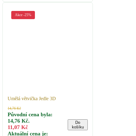
Akce -25%
Umělá větvička Jedle 3D
14,76
Kč
Původní cena byla:
14,76 Kč.
Do
11,07
Kč
košíku
Aktuální cena je: