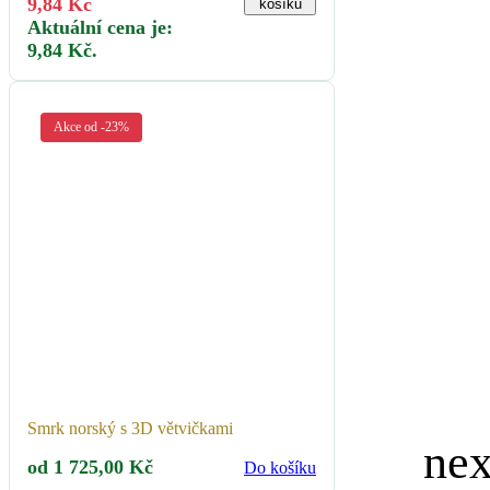
9,84
Kč
košíku
Aktuální cena je:
9,84 Kč.
Akce od -23%
Smrk norský s 3D větvičkami
od
1 725,00
Kč
Do košíku