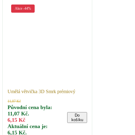
Akce -44%
Umělá větvička 3D Smrk prémiový
11,07
Kč
Původní cena byla:
11,07 Kč.
Do
6,15
Kč
košíku
Aktuální cena je:
6,15 Kč.