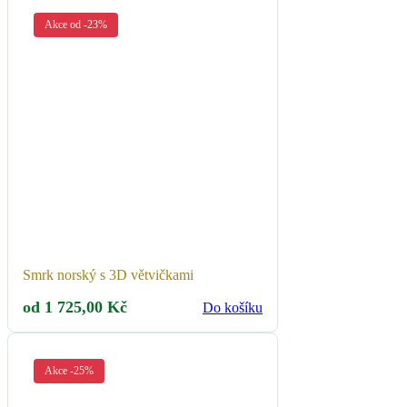
Akce od -23%
Smrk norský s 3D větvičkami
od
1 725,00
Kč
Do košíku
Akce -25%