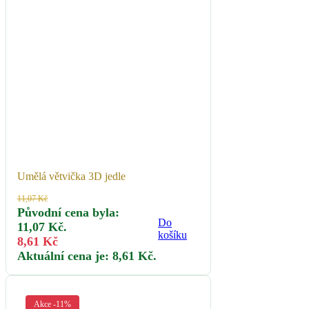
Umělá větvička 3D jedle
11,07
Kč
Původní cena byla:
Do
11,07 Kč.
košíku
8,61
Kč
Aktuální cena je: 8,61 Kč.
Akce -11%