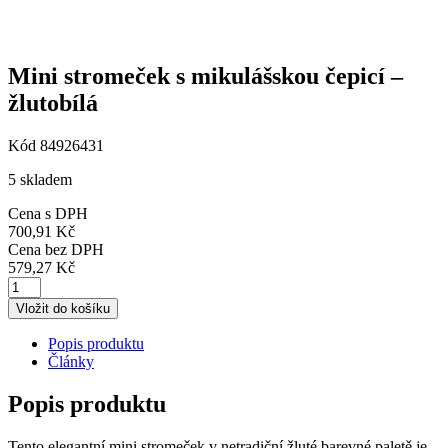
Mini stromeček s mikulášskou čepicí –
žlutobílá
Kód 84926431
5 skladem
Cena s DPH
700,91
Kč
Cena bez DPH
579,27
Kč
Vložit do košíku
Popis produktu
Články
Popis produktu
Tento elegantní mini stromeček v netradiční žluté barevné paletě je