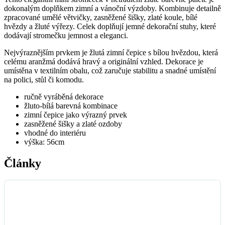
dokonalým doplňkem zimní a vánoční výzdoby. Kombinuje detailně
zpracované umělé větvičky, zasněžené šišky, zlaté koule, bílé
hvězdy a žluté výřezy. Celek doplňují jemné dekorační stuhy, které
dodávají stromečku jemnost a eleganci.
Nejvýraznějším prvkem je žlutá zimní čepice s bílou hvězdou, která
celému aranžmá dodává hravý a originální vzhled. Dekorace je
umístěna v textilním obalu, což zaručuje stabilitu a snadné umístění
na polici, stůl či komodu.
ručně vyráběná dekorace
žluto-bílá barevná kombinace
zimní čepice jako výrazný prvek
zasněžené šišky a zlaté ozdoby
vhodné do interiéru
výška: 56cm
Články