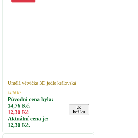
Umělá větvička 3D jedle královská
14,76
Kč
Původní cena byla:
14,76 Kč.
Do
12,30
Kč
košíku
Aktuální cena je:
12,30 Kč.