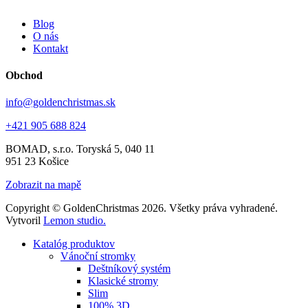
Blog
O nás
Kontakt
Obchod
info@goldenchristmas.sk
+421 905 688 824
BOMAD, s.r.o.
Toryská 5, 040 11
951 23 Košice
Zobrazit na mapě
Copyright © GoldenChristmas 2026. Všetky práva vyhradené.
Vytvoril
Lemon studio.
Katalóg produktov
Vánoční stromky
Deštníkový systém
Klasické stromy
Slim
100% 3D