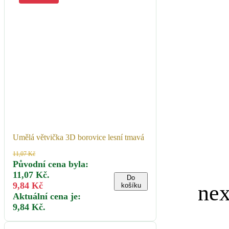
Umělá větvička 3D borovice lesní tmavá
11,07
Kč
Původní cena byla:
11,07 Kč.
Do
9,84
Kč
košíku
Aktuální cena je:
9,84 Kč.